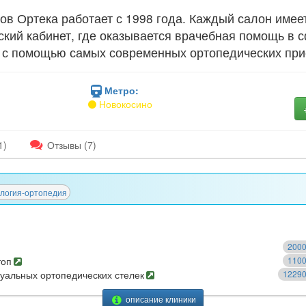
ов Ортека работает с 1998 года. Каждый салон имее
кий кабинет, где оказывается врачебная помощь в 
 с помощью самых современных ортопедических при
Метро:
Новокосино
1)
Отзывы
(7)
логия-ортопедия
ть
200
сравнить
топ
110
сравнить
уальных ортопедических стелек
1229
описание клиники