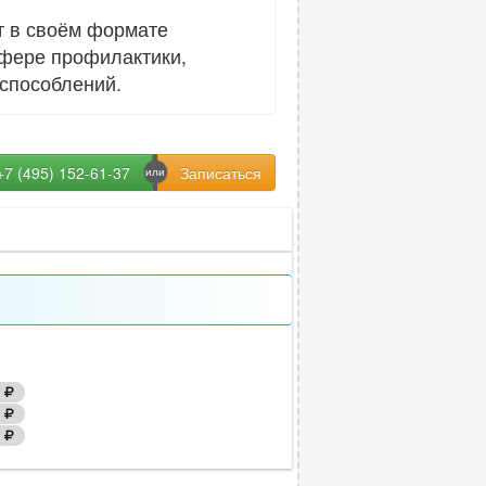
т в своём формате
сфере профилактики,
способлений.
+7 (495) 152-61-37
0
0
0